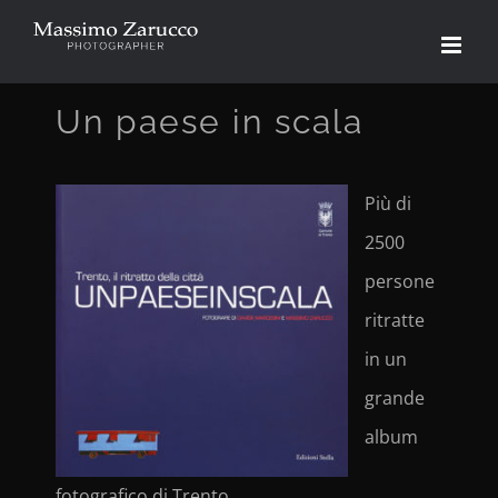
Salta
al
contenuto
Un paese in scala
Più di
2500
persone
ritratte
in un
grande
album
fotografico di Trento.